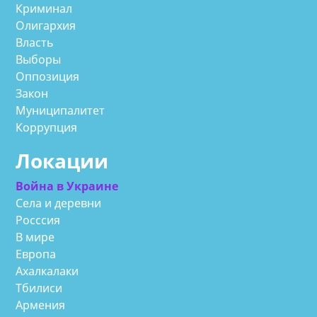
Криминал
Олигархия
Власть
Выборы
Оппозиция
Закон
Муниципалитет
Коррупция
Локации
Война в Украине
Села и деревни
Росссия
В мире
Европа
Ахалкалаки
Тбилиси
Армения