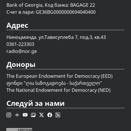
Bank of Georgia, Код банка: BAGAGE 22
Счет в лари: GE36BG0000000694040400
Адрес
Ниноцминда. ул.Тависуплеба 7, под.3, кв.43
0361-223303
radio@nor.ge
Доноры
The European Endowment for Democracy (EED)
ფონდი "
ღია საზოგადოება - საქართველო
"
The National Endowment for Democracy (NED)
Следуй за нами