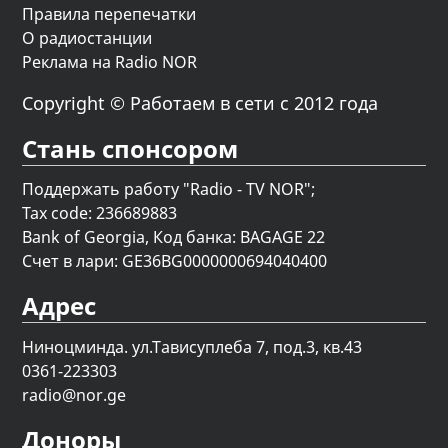
Правила перепечатки
О радиостанции
Реклама на Radio NOR
Copyright © Работаем в сети с 2012 года
Стань спонсором
Поддержать работу "Radio - TV NOR";
Tax code: 236689883
Bank of Georgia, Код банка: BAGAGE 22
Счет в лари: GE36BG0000000694040400
Адрес
Ниноцминда. ул.Тависуплеба 7, под.3, кв.43
0361-223303
radio@nor.ge
Доноры