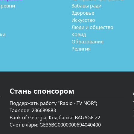
еревни
Забавы ради
Здоровье
Искусство
Люди и общество
аки
Ковид
Образование
Религия
Стань спонсором
Поддержать работу "Radio - TV NOR";
Tax code: 236689883
Bank of Georgia, Код банка: BAGAGE 22
Счет в лари: GE36BG0000000694040400