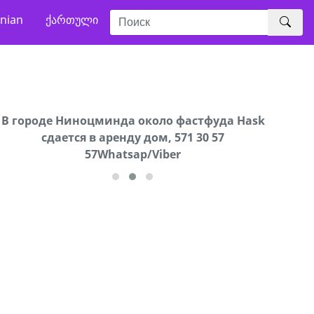
nian
ქართული
В городе Ниноцминда около фастфуда Hask
Продается машина марки Prado,571 30 57
Про
cдается в аренду дом, 571 30 57
57Whatsap/Viber
57Whatsap/Viber