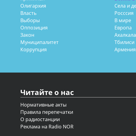
Олигархия
Села и д
Власть
Росссия
Выборы
В мире
Оппозиция
Европа
Закон
Ахалкал
Муниципалитет
Тбилиси
Коррупция
Армения
Читайте о нас
Нормативные акты
Правила перепечатки
О радиостанции
Реклама на Radio NOR