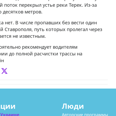
й поток перекрыл устье реки Терек. Из-за
о десятков метров.
а нет. В числе пропавших без вести один
й Ставрополя, путь которых пролегал через
ается не известным.
оятельно рекомендует водителям
нии до полной расчистки трассы на
йн
ации
Люди
 Украине
Авторские программы