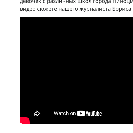
девочек с различных школ города Ниноцми
видео сюжете нашего журналиста Бориса