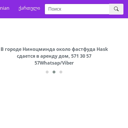
nian
ქართული
В городе Ниноцминда около фастфуда Hask
Продается машина марки Prado,571 30 57
Продае
cдается в аренду дом, 571 30 57
57Whatsap/Viber
57Whatsap/Viber