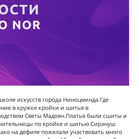
 школе искусств города Ниноцминда.Где
ение в кружке кройки и шитья в
водством Светы Мадоян.Платья были сшиты и
учительницы по кройке и шитью Сирануш
нако на дефиле пожелали участвовать много