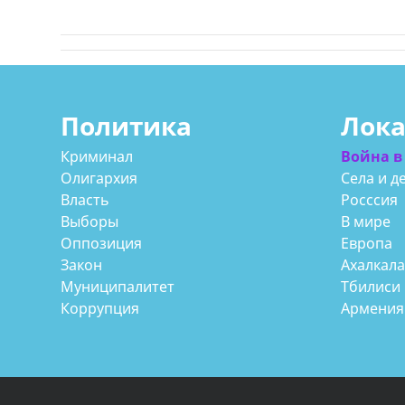
Политика
Лок
Криминал
Война в
Олигархия
Села и д
Власть
Росссия
Выборы
В мире
Оппозиция
Европа
Закон
Ахалкал
Муниципалитет
Тбилиси
Коррупция
Армения