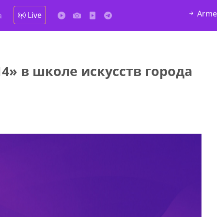
Arme
Live
а
14» в школе искусств города
мешках,