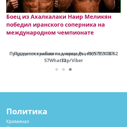
Боец из Ахалкалаки Наир Меликян
победил иранского соперника на
международном чемпионате
Продаются грабли под лощадь ,+995 551 08 62
Продается машина марки Prado,571 30 57
57Whatsap/Viber
72
cд
Политика
Криминал