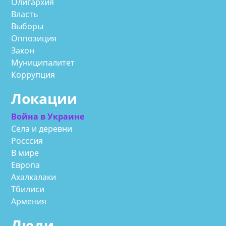
Олигархия
Власть
Выборы
Оппозиция
Закон
Муниципалитет
Коррупция
Локации
Война в Украине
Села и деревни
Росссия
В мире
Европа
Ахалкалаки
Тбилиси
Армения
Люди