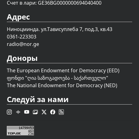
Счет в лари: GE36BG0000000694040400
Адрес
Ниноцминда. ул.Тависуплеба 7, под.3, кв.43
0361-223303
radio@nor.ge
Доноры
The European Endowment for Democracy (EED)
ფონდი "
ღია საზოგადოება - საქართველო
"
The National Endowment for Democracy (NED)
Следуй за нами