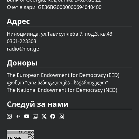
Счет в лари: GE36BG0000000694040400
Адрес
Ниноцминда. ул.Тависуплеба 7, под.3, кв.43
0361-223303
radio@nor.ge
Доноры
The European Endowment for Democracy (EED)
ფონდი "
ღია საზოგადოება - საქართველო
"
The National Endowment for Democracy (NED)
Следуй за нами