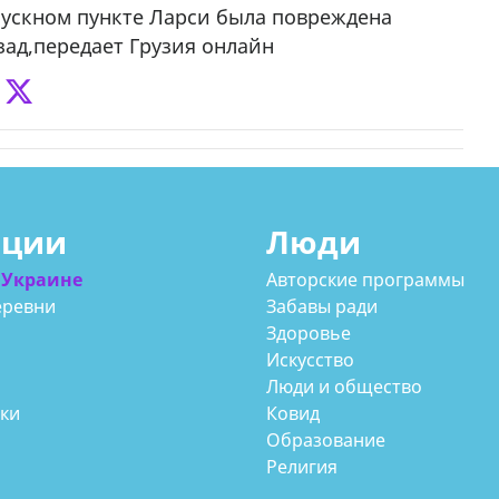
пускном пункте Ларси была повреждена
ад,передает Грузия онлайн
ации
Люди
 Украине
Авторские программы
еревни
Забавы ради
Здоровье
Искусство
Люди и общество
аки
Ковид
Образование
Религия