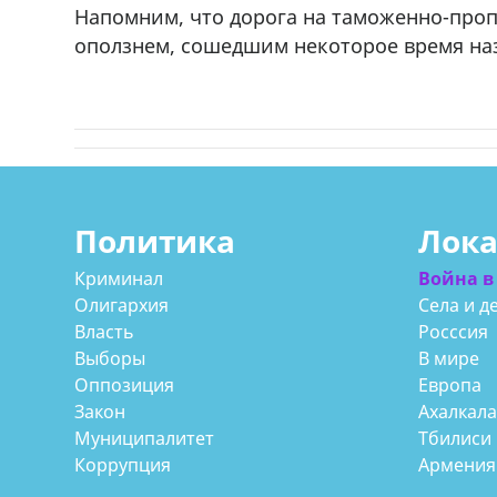
Напомним, что дорога на таможенно-про
оползнем, сошедшим некоторое время наз
Политика
Лок
Криминал
Война в
Олигархия
Села и д
Власть
Росссия
Выборы
В мире
Оппозиция
Европа
Закон
Ахалкал
Муниципалитет
Тбилиси
Коррупция
Армения