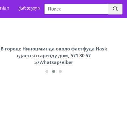
nian
ქართული
В городе Ниноцминда около фастфуда Hask
Продается машина марки Prado,571 30 57
Про
cдается в аренду дом, 571 30 57
57Whatsap/Viber
57Whatsap/Viber