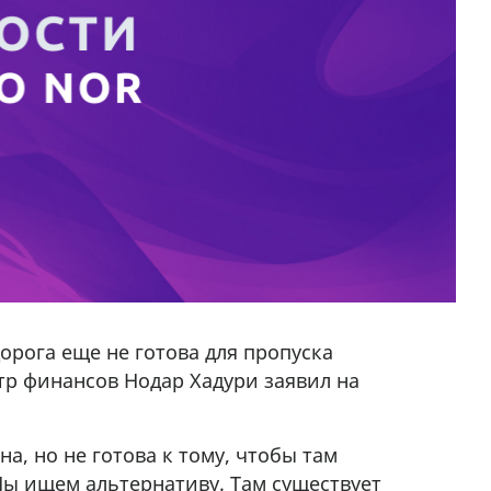
орога еще не готова для пропуска
тр финансов Нодар Хадури заявил на
а, но не готова к тому, чтобы там
ы ищем альтернативу. Там существует