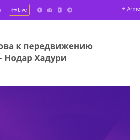
Arme
Live
а
това к передвижению
у в
– Нодар Хадури