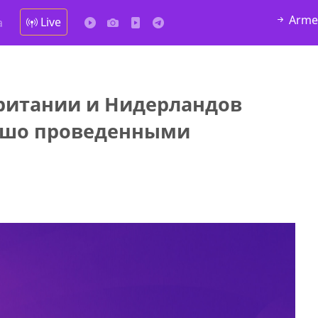
Arme
Live
а
ритании и Нидерландов
у в
рошо проведенными