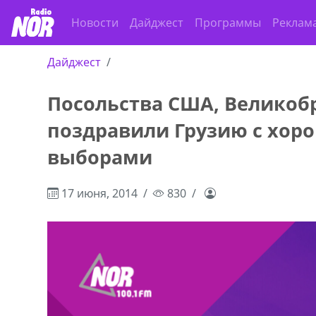
Новости
Дайджест
Программы
Реклам
Дайджест
Посольства США, Великоб
ado,571 30 57
Продается соль оптом и в розниц
поздравили Грузию с хо
r
мешках, 500 22 47 42
выборами
17 июня, 2014
830