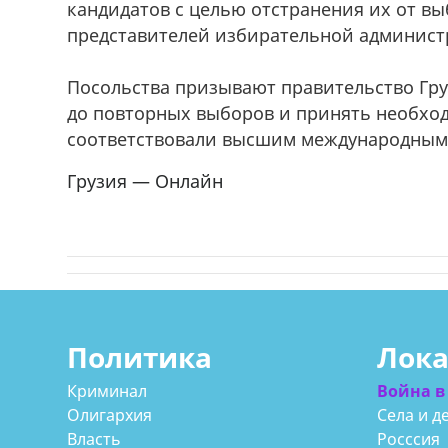
кандидатов с целью отстранения их от в
представителей избирательной администр
Посольства призывают правительство Гру
до повторных выборов и принять необхо
соответствовали высшим международным
Грузия — Онлайн
Политика
Лок
Криминал
Война в
Олигархия
Села и д
Власть
Росссия