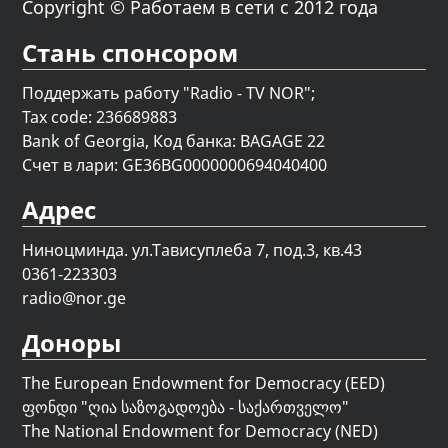
Copyright © Работаем в сети с 2012 года
Стань спонсором
Поддержать работу "Radio - TV NOR";
Tax code: 236689883
Bank of Georgia, Код банка: BAGAGE 22
Счет в лари: GE36BG0000000694040400
Адрес
Ниноцминда. ул.Тависуплеба 7, под.3, кв.43
0361-223303
radio@nor.ge
Доноры
The European Endowment for Democracy (EED)
ფონდი "
ღია საზოგადოება - საქართველო
"
The National Endowment for Democracy (NED)