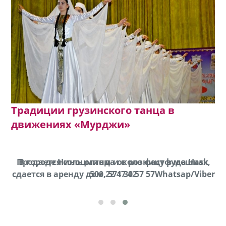
Традиции грузинского танца в
движениях «Мурджи»
Продается соль оптом и в розницу в мешках,
В городе Ниноцминда около фастфуда Hask
cдается в аренду дом, 571 30 57 57Whatsap/Viber
500 22 47 42