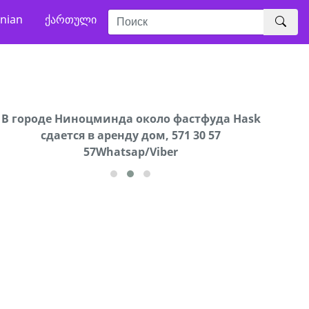
nian
ქართული
В городе Ниноцминда около фастфуда Hask
Продается машина марки Prado,571 30 57
Про
cдается в аренду дом, 571 30 57
57Whatsap/Viber
57Whatsap/Viber