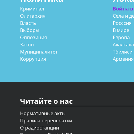
Криминал
Война в
Олигархия
Села и д
Власть
Росссия
Выборы
В мире
Оппозиция
Европа
Закон
Ахалкал
Муниципалитет
Тбилиси
Коррупция
Армения
Читайте о нас
Нормативные акты
Правила перепечатки
О радиостанции