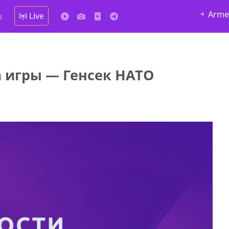
Arme
Live
а
 игры — Генсек НАТО
у в