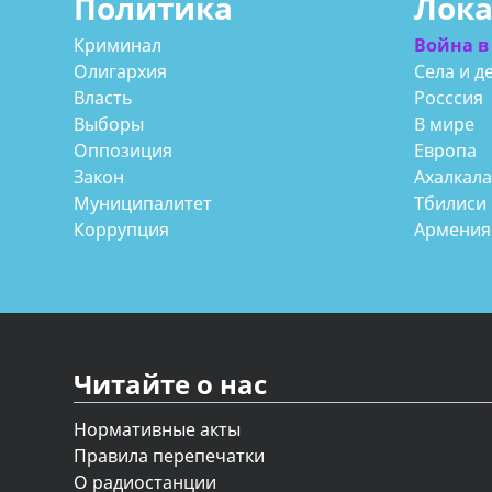
Политика
Лок
Криминал
Война в
Олигархия
Села и д
Власть
Росссия
Выборы
В мире
Оппозиция
Европа
Закон
Ахалкал
Муниципалитет
Тбилиси
Коррупция
Армения
Читайте о нас
Нормативные акты
Правила перепечатки
О радиостанции