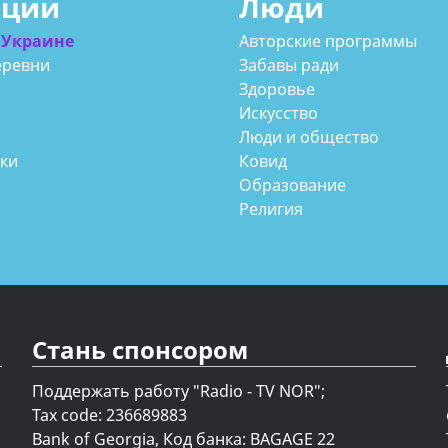
ации
Люди
 Украине
Авторские программы
еревни
Забавы ради
Здоровье
Искусство
Люди и общество
аки
Ковид
Образование
Религия
Стань спонсором
Поддержать работу "Radio - TV NOR";
Tax code: 236689883
Bank of Georgia, Код банка: BAGAGE 22