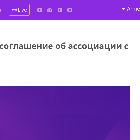
Arme
Live
а
соглашение об ассоциации с
да Hask
7