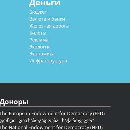
Деньги
Бюджет
Валюта и банки
Железная дорога
Билеты
Реклама
Экология
Экономика
Инфраструктура
Доноры
The European Endowment for Democracy (EED)
ფონდი "
ღია საზოგადოება - საქართველო
"
The National Endowment for Democracy (NED)