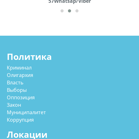
57Whatsap/Viber
72
cд
Политика
Криминал
Олигархия
Власть
Выборы
Оппозиция
Закон
Муниципалитет
Коррупция
Локации