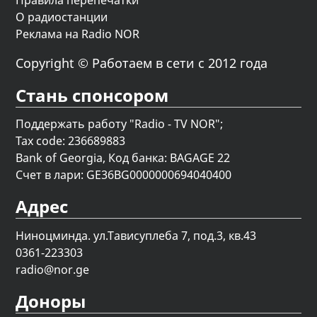
Правила перепечатки
О радиостанции
Реклама на Radio NOR
Copyright © Работаем в сети с 2012 года
Стань спонсором
Поддержать работу "Radio - TV NOR";
Tax code: 236689883
Bank of Georgia, Код банка: BAGAGE 22
Счет в лари: GE36BG0000000694040400
Адрес
Ниноцминда. ул.Тависуплеба 7, под.3, кв.43
0361-223303
radio@nor.ge
Доноры