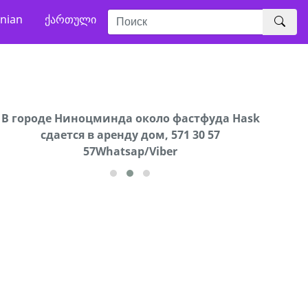
nian
ქართული
В городе Ниноцминда около фастфуда Hask
Продается машина марки Prado,571 30 57
Про
cдается в аренду дом, 571 30 57
57Whatsap/Viber
57Whatsap/Viber