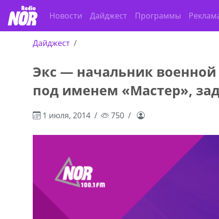
Новости
Дайджест
Программы
Реклам
Дайджест
Экс — начальник военной
ado,571 30 57
Продается соль оптом и в розниц
под именем «Мастер», за
r
мешках, 500 22 47 42
1 июля, 2014
750