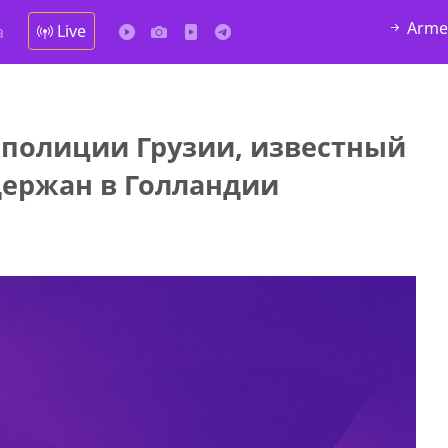
Arme
Live
а
 полиции Грузии, известный
у в
держан в Голландии