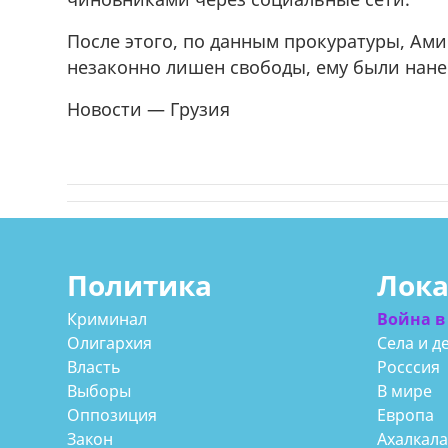
После этого, по данным прокуратуры, Ам
незаконно лишен свободы, ему были нане
Новости — Грузия
Политика
Лок
Криминал
Война в
Олигархия
Села и д
Власть
Росссия
Выборы
В мире
Оппозиция
Европа
Закон
Ахалкал