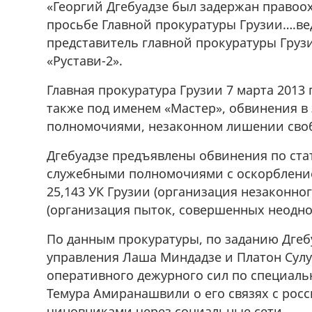
«Георгий Дгебуадзе был задержан право
просьбе Главной прокуратуры Грузии….вед
представитель главной прокуратуры Груз
«Рустави-2».
Главная прокуратура Грузии 7 марта 2013
также под именем «Мастер», обвинения 
полномочиями, незаконном лишении своб
Дгебуадзе предъявлены обвинения по ста
служебными полномочиями с оскорбление
25,143 УК Грузии (организация незаконног
(организация пыток, совершенных неодно
По данным прокуратуры, по заданию Дгебу
управления Лаша Миндадзе и Платон Сул
оперативного дежурного сил по специал
Темура Амиранашвили о его связях с ро
чиновниками через социальные сети.