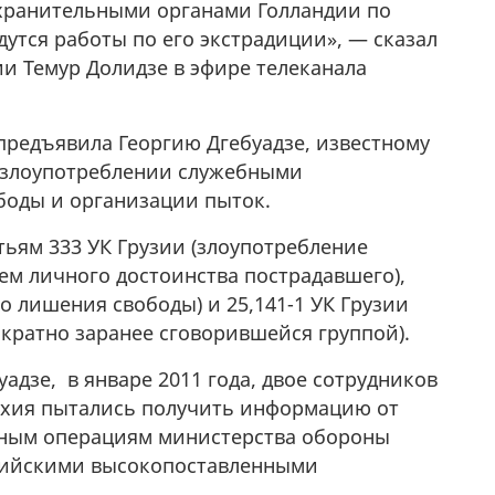
охранительными органами Голландии по
утся работы по его экстрадиции», — сказал
ии Темур Долидзе в эфире телеканала
 предъявила Георгию Дгебуадзе, известному
в злоупотреблении служебными
оды и организации пыток.
тьям 333 УК Грузии (злоупотребление
м личного достоинства пострадавшего),
о лишения свободы) и 25,141-1 УК Грузии
кратно заранее сговорившейся группой).
адзе, в январе 2011 года, двое сотрудников
ухия пытались получить информацию от
ьным операциям министерства обороны
ссийскими высокопоставленными