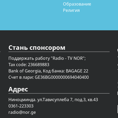
Образование
Религия
Стань спонсором
Поддержать работу "Radio - TV NOR";
Tax code: 236689883
Bank of Georgia, Код банка: BAGAGE 22
Счет в лари: GE36BG0000000694040400
Адрес
Ниноцминда. ул.Тависуплеба 7, под.3, кв.43
0361-223303
radio@nor.ge