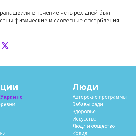
иранашвили в течение четырех дней был
сены физические и словесные оскорбления.
ации
Люди
 Украине
Авторские программы
еревни
Забавы ради
Здоровье
Искусство
Люди и общество
аки
Ковид