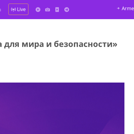
Arme
Live
а
 для мира и безопасности»
да Hask
7