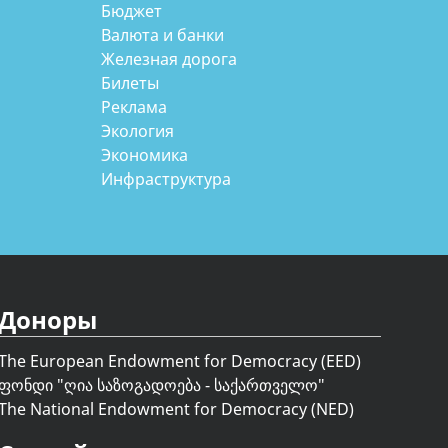
Бюджет
Валюта и банки
Железная дорога
Билеты
Реклама
Экология
Экономика
Инфраструктура
Доноры
The European Endowment for Democracy (EED)
ფონდი "
ღია საზოგადოება - საქართველო
"
The National Endowment for Democracy (NED)