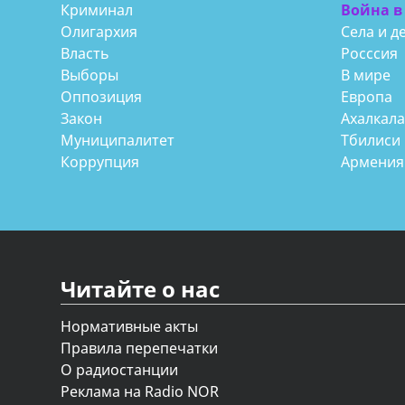
Криминал
Война в
Олигархия
Села и д
Власть
Росссия
Выборы
В мире
Оппозиция
Европа
Закон
Ахалкал
Муниципалитет
Тбилиси
Коррупция
Армения
Читайте о нас
Нормативные акты
Правила перепечатки
О радиостанции
Реклама на Radio NOR