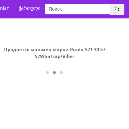
nian
ქართული
Продаются грабли под лощадь ,+995 551 08 62
Продается машина марки Prado,571 30 57
В горо
57Whatsap/Viber
72