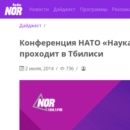
Новости
Дайджест
Программы
Реклам
Дайджест
Конференция НАТО «Наука
,+995 551 08 62
В городе Ниноцминда около фастфу
проходит в Тбилиси
cдается в аренду дом, 571 30 5
57Whatsap/Viber
2 июля, 2014
736