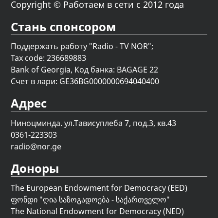
Copyright © Работаем в сети с 2012 года
Стань спонсором
Поддержать работу "Radio - TV NOR";
Tax code: 236689883
Bank of Georgia, Код банка: BAGAGE 22
Счет в лари: GE36BG0000000694040400
Адрес
Ниноцминда. ул.Тависуплеба 7, под.3, кв.43
0361-223303
radio@nor.ge
Доноры
The European Endowment for Democracy (EED)
ფონდი "
ღია საზოგადოება - საქართველო
"
The National Endowment for Democracy (NED)