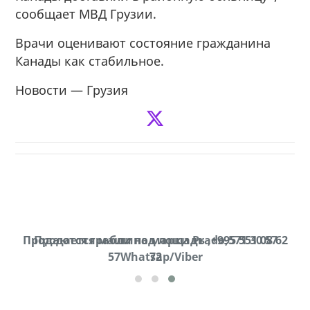
сообщает МВД Грузии.
Врачи оценивают состояние гражданина
Канады как стабильное.
Новости — Грузия
Продаются грабли под лощадь ,+995 551 08 62
Продается машина марки Prado,571 30 57
57Whatsap/Viber
72
cд