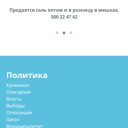
Продается соль оптом и в розницу в мешках,
В городе Ниноцминда около фастфуда Hask
cдается в аренду дом, 571 30 57 57Whatsap/Viber
500 22 47 42
Политика
Криминал
Олигархия
Власть
Выборы
Оппозиция
Закон
Муниципалитет