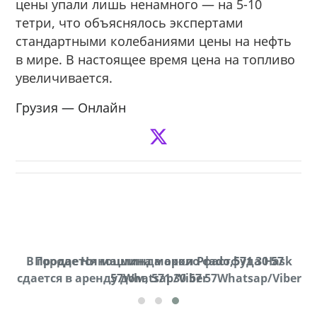
цены упали лишь ненамного — на 5-10
тетри, что объяснялось экспертами
стандартными колебаниями цены на нефть
в мире. В настоящее время цена на топливо
увеличивается.
Грузия — Онлайн
В городе Ниноцминда около фастфуда Hask
Продается машина марки Prado,571 30 57
П
cдается в аренду дом, 571 30 57 57Whatsap/Viber
57Whatsap/Viber