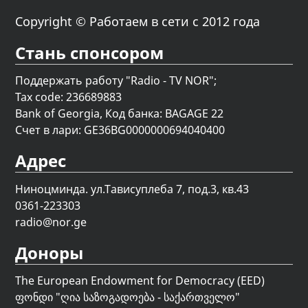
Copyright © Работаем в сети с 2012 года
Стань спонсором
Поддержать работу "Radio - TV NOR";
Tax code: 236689883
Bank of Georgia, Код банка: BAGAGE 22
Счет в лари: GE36BG0000000694040400
Адрес
Ниноцминда. ул.Тависуплеба 7, под.3, кв.43
0361-223303
radio@nor.ge
Доноры
The European Endowment for Democracy (EED)
ფონდი "
ღია საზოგადოება - საქართველო
"