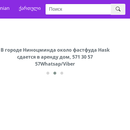
nian
ქართული
В городе Ниноцминда около фастфуда Hask
Прода
cдается в аренду дом, 571 30 57
57Whatsap/Viber