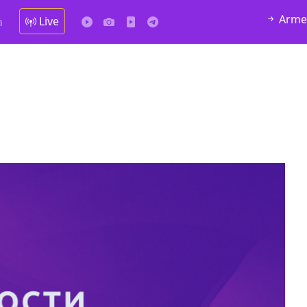
Arme
Live
а
 30 57
Продается соль оптом и в розницу в
мешках, 500 22 47 42