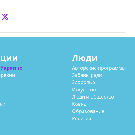
ации
Люди
 Украине
Авторские программы
еревни
Забавы ради
Здоровье
Искусство
Люди и общество
аки
Ковид
Образование
Религия