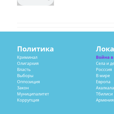
Политика
Лок
Криминал
Война в
Олигархия
Села и д
Власть
Росссия
Выборы
В мире
Оппозиция
Европа
Закон
Ахалкал
Муниципалитет
Тбилиси
Коррупция
Армения