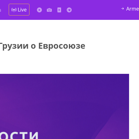
Arme
Live
а
Грузии о Евросоюзе
у в