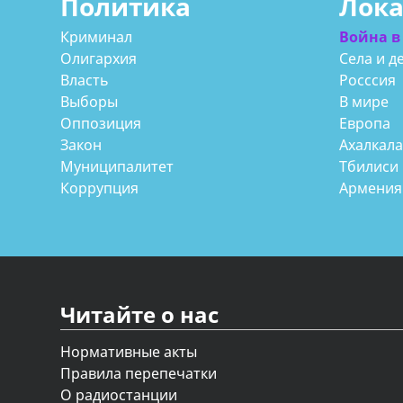
Политика
Лок
Криминал
Война в
Олигархия
Села и д
Власть
Росссия
Выборы
В мире
Оппозиция
Европа
Закон
Ахалкал
Муниципалитет
Тбилиси
Коррупция
Армения
Читайте о нас
Нормативные акты
Правила перепечатки
О радиостанции