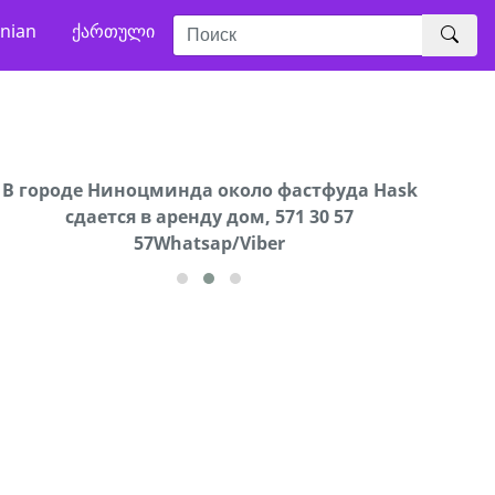
nian
ქართული
В городе Ниноцминда около фастфуда Hask
Продается машина марки Prado,571 30 57
Про
cдается в аренду дом, 571 30 57
57Whatsap/Viber
57Whatsap/Viber