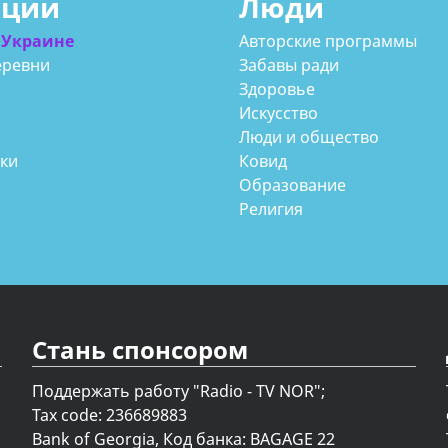
ации
Люди
 Украине
Авторские программы
еревни
Забавы ради
Здоровье
Искусство
Люди и общество
аки
Ковид
Образование
Религия
Стань спонсором
Поддержать работу "Radio - TV NOR";
Tax code: 236689883
Bank of Georgia, Код банка: BAGAGE 22