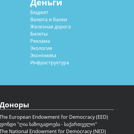
Деньги
Бюджет
Валюта и банки
Железная дорога
Билеты
Реклама
Экология
Экономика
Инфраструктура
Доноры
The European Endowment for Democracy (EED)
ფონდი "
ღია საზოგადოება - საქართველო
"
The National Endowment for Democracy (NED)