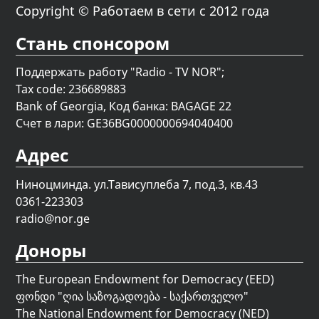
Copyright © Работаем в сети с 2012 года
Стань спонсором
Поддержать работу "Radio - TV NOR";
Tax code: 236689883
Bank of Georgia, Код банка: BAGAGE 22
Счет в лари: GE36BG0000000694040400
Адрес
Ниноцминда. ул.Тависуплеба 7, под.3, кв.43
0361-223303
radio@nor.ge
Доноры
The European Endowment for Democracy (EED)
ფონდი "
ღია საზოგადოება - საქართველო
"
The National Endowment for Democracy (NED)