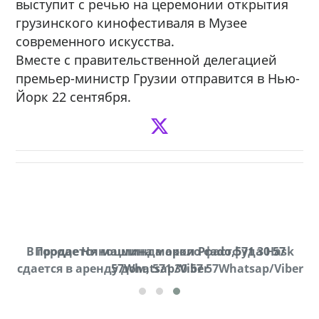
выступит с речью на церемонии открытия
грузинского кинофестиваля в Музее
современного искусства.
Вместе с правительственной делегацией
премьер-министр Грузии отправится в Нью-
Йорк 22 сентября.
В городе Ниноцминда около фастфуда Hask
Продается машина марки Prado,571 30 57
П
cдается в аренду дом, 571 30 57 57Whatsap/Viber
57Whatsap/Viber