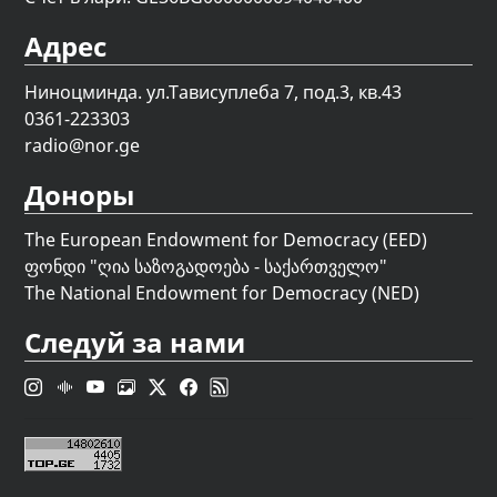
Адрес
Ниноцминда. ул.Тависуплеба 7, под.3, кв.43
0361-223303
radio@nor.ge
Доноры
The European Endowment for Democracy (EED)
ფონდი "
ღია საზოგადოება - საქართველო
"
The National Endowment for Democracy (NED)
Следуй за нами