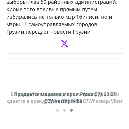
выборы глав 59 районных администраций.
Кроме того впервые прямым путем
избирались не только мэр Тбилиси, но и
мэры 11 самоуправляемых городов
Грузии,передает новости Грузии
В городе Ниноцминда около фастфуда Hask
Продается машина марки Prado,571 30 57
П
cдается в аренду дом, 571 30 57 57Whatsap/Viber
57Whatsap/Viber