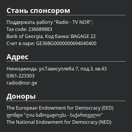
Стань спонсором
Поддержать работу "Radio - TV NOR";
Tax code: 236689883
Bank of Georgia, Код банка: BAGAGE 22
Счет в лари: GE36BG0000000694040400
Адрес
Ниноцминда. ул.Тависуплеба 7, под.3, кв.43
0361-223303
radio@nor.ge
Доноры
The European Endowment for Democracy (EED)
ფონდი "
ღია საზოგადოება - საქართველო
"
The National Endowment for Democracy (NED)