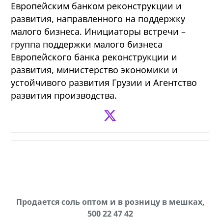
Европейским банком реконструкции и
развития, направленного на поддержку
малого бизнеса. Инициаторы встречи –
группа поддержки малого бизнеса
Европейского банка реконструкции и
развития, министерство экономики и
устойчивого развития Грузии и Агентство
развития производства.
Продается соль оптом и в розницу в мешках,
В городе Ниноцминда около фастфуда Hask
cдается в аренду дом, 571 30 57 57Whatsap/Viber
500 22 47 42