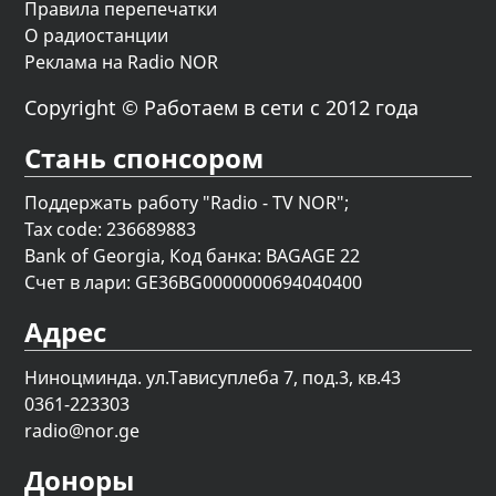
Правила перепечатки
О радиостанции
Реклама на Radio NOR
Copyright © Работаем в сети с 2012 года
Стань спонсором
Поддержать работу "Radio - TV NOR";
Tax code: 236689883
Bank of Georgia, Код банка: BAGAGE 22
Счет в лари: GE36BG0000000694040400
Адрес
Ниноцминда. ул.Тависуплеба 7, под.3, кв.43
0361-223303
radio@nor.ge
Доноры