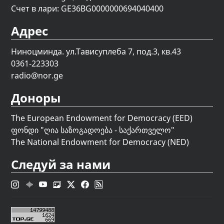
Счет в лари: GE36BG0000000694040400
Адрес
Ниноцминда. ул.Тависуплеба 7, под.3, кв.43
0361-223303
radio@nor.ge
Доноры
The European Endowment for Democracy (EED)
ფონდი "
ღია საზოგადოება - საქართველო
"
The National Endowment for Democracy (NED)
Следуй за нами