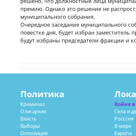
решено, что должностные лица муниципал
премию. Однако это решение не распрост
муниципального собрания.
Очередное заседание муниципального соб
повестке дня, будет избран заместитель 
будут избраны председатели фракции и ко
Политика
Лок
Криминал
Война в
Олигархия
Села и д
Власть
Росссия
Выборы
В мире
Оппозиция
Европа