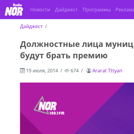
Новости
Дайджест
Программы
Реклам
Дайджест
Должностные лица муниц
,+995 551 08 62
В городе Ниноцминда около фастфу
будут брать премию
cдается в аренду дом, 571 30 5
57Whatsap/Viber
19 июля, 2014
674
Ararat Tttyan