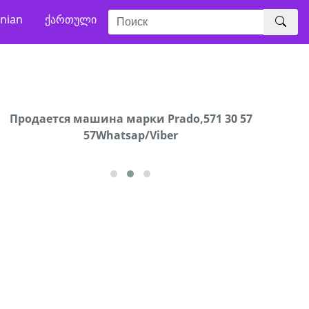
nian
ქართული
Продаются грабли под лощадь ,+995 551 08 62
Продается машина марки Prado,571 30 57
В горо
57Whatsap/Viber
72