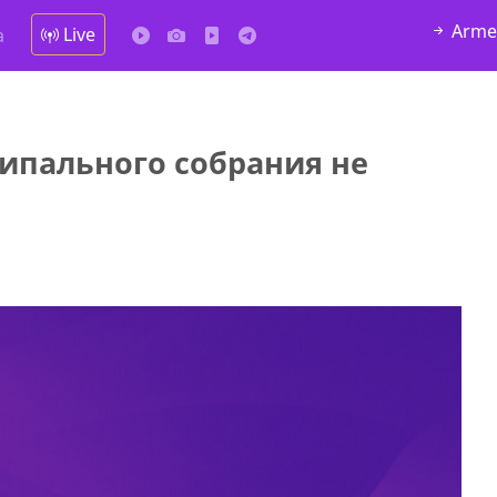
Arme
Live
а
ипального собрания не
да Hask
7