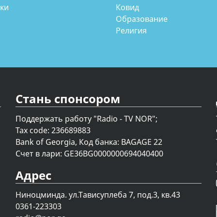
аки
Ковид
Образование
Религия
Стань спонсором
Поддержать работу "Radio - TV NOR";
Tax code: 236689883
Bank of Georgia, Код банка: BAGAGE 22
Счет в лари: GE36BG0000000694040400
Адрес
Ниноцминда. ул.Тависуплеба 7, под.3, кв.43
0361-223303