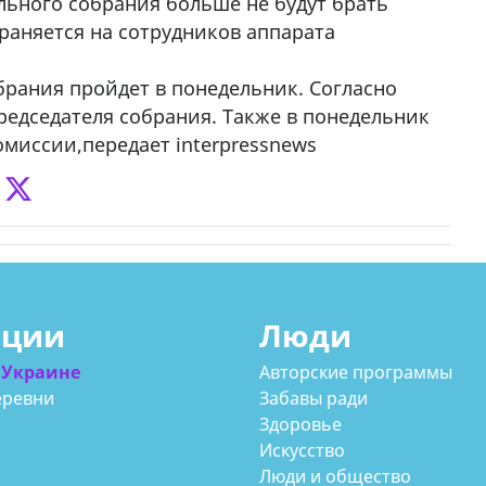
ьного собрания больше не будут брать
раняется на сотрудников аппарата
рания пройдет в понедельник. Согласно
председателя собрания. Также в понедельник
миссии,передает interpressnews
ации
Люди
 Украине
Авторские программы
еревни
Забавы ради
Здоровье
Искусство
Люди и общество