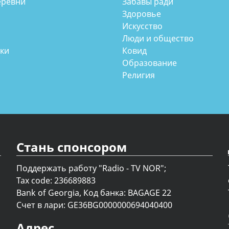
еревни
Забавы ради
Здоровье
Искусство
Люди и общество
аки
Ковид
Образование
Религия
Стань спонсором
Поддержать работу "Radio - TV NOR";
Tax code: 236689883
Bank of Georgia, Код банка: BAGAGE 22
Счет в лари: GE36BG0000000694040400
Адрес