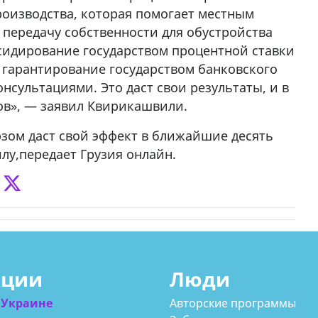
оизводства, которая помогает местным
 передачу собственности для обустройства
сидирование государством процентной ставки
е гарантирование государством банковского
сультациями. Это даст свои результаты, и в
ов», — заявил Квирикашвили.
юзом даст свой эффект в ближайшие десять
илу,передает Грузия онлайн.
ации
Люди
 Украине
Авторские программы