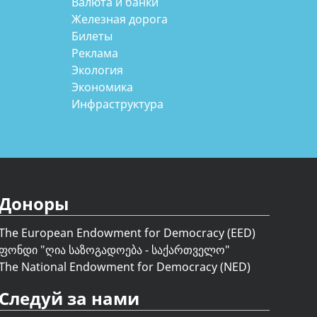
Валюта и банки
Железная дорога
Билеты
Реклама
Экология
Экономика
Инфраструктура
Доноры
The European Endowment for Democracy (EED)
ფონდი "
ღია საზოგადოება - საქართველო
"
The National Endowment for Democracy (NED)
Следуй за нами