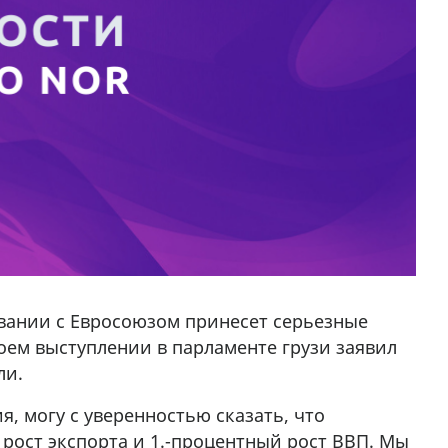
вании с Евросоюзом принесет серьезные
воем выступлении в парламенте грузи заявил
ли.
, могу с уверенностью сказать, что
ост экспорта и 1.-процентный рост ВВП. Мы