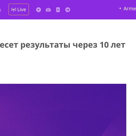
Arme
Live
а
есет результаты через 10 лет
у в