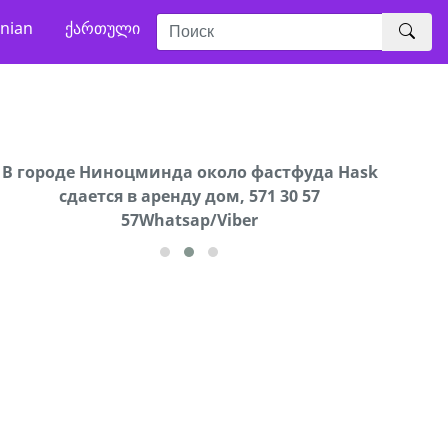
nian
ქართული
В городе Ниноцминда около фастфуда Hask
Продается машина марки Prado,571 30 57
Про
cдается в аренду дом, 571 30 57
57Whatsap/Viber
57Whatsap/Viber