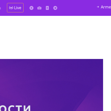
Arme
Live
а
51 08 62
В городе Ниноцминда около фастфуда Hask
cдается в аренду дом, 571 30 57
57Whatsap/Viber