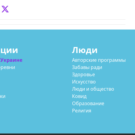
ации
Люди
 Украине
Авторские программы
еревни
Забавы ради
Здоровье
Искусство
Люди и общество
аки
Ковид
Образование
Религия