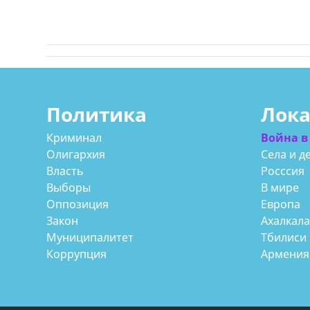
Политика
Лок
Криминал
Война в
Олигархия
Села и д
Власть
Росссия
Выборы
В мире
Оппозиция
Европа
Закон
Ахалкал
Муниципалитет
Тбилиси
Коррупция
Армения