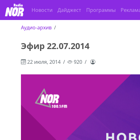
Новости
Дайджест
Программы
Реклам
Аудио-архив
Эфир 22.07.2014
ado,571 30 57
Продаются грабли под лощадь ,+995 5
r
72
22 июля, 2014
920