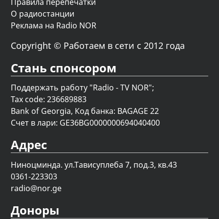
Правила перепечатки
О радиостанции
Реклама на Radio NOR
Copyright © Работаем в сети с 2012 года
Стань спонсором
Поддержать работу "Radio - TV NOR";
Tax code: 236689883
Bank of Georgia, Код банка: BAGAGE 22
Счет в лари: GE36BG0000000694040400
Адрес
Ниноцминда. ул.Тависуплеба 7, под.3, кв.43
0361-223303
radio@nor.ge
Доноры