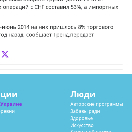
х операций с СНГ составил 53%, а импортных
рь-июнь 2014 на них пришлось 8% торгового
год назад, сообщает Тренд,передает
ации
Люди
 Украине
Авторские программы
еревни
Забавы ради
Здоровье
Искусство