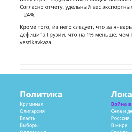
Согласно отчету, удельный вес экспортны
– 24%.
Кроме того, из него следует, что за янва
дефицита Грузии, что на 1% меньше, чем 
vestikavkaza
Политика
Лок
Криминал
Война в
Олигархия
Села и д
Власть
Росссия
Выборы
В мире