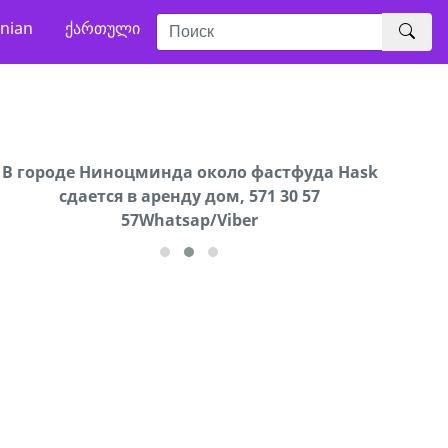
nian
ქართული
В городе Ниноцминда около фастфуда Hask
Продается машина марки Prado,571 30 57
Про
cдается в аренду дом, 571 30 57
57Whatsap/Viber
57Whatsap/Viber