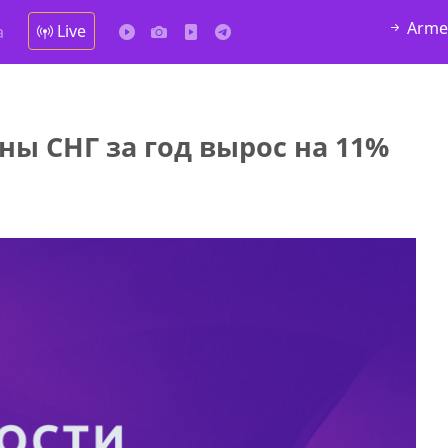
Arme
Live
а
ны СНГ за год вырос на 11%
у в