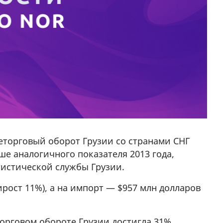
еторговый оборот Грузии со странами СНГ
чше аналогичного показателя 2013 года,
тистической службы Грузии.
ирост 11%), а на импорт — $957 млн долларов
орговом обороте Грузии достигла 31%.