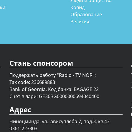
Люди и общество
аки
Ковид
Образование
Религия
Стань спонсором
Поддержать работу "Radio - TV NOR";
Tax code: 236689883
Bank of Georgia, Код банка: BAGAGE 22
Счет в лари: GE36BG0000000694040400
Адрес
Ниноцминда. ул.Тависуплеба 7, под.3, кв.43
0361-223303