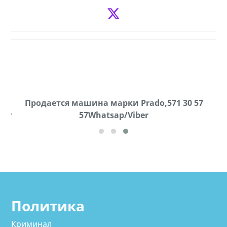
Продается соль оптом и в розницу в мешках,
Продается машина марки Prado,571 30 57
57Whatsap/Viber
500 22 47 42
cд
Политика
Криминал