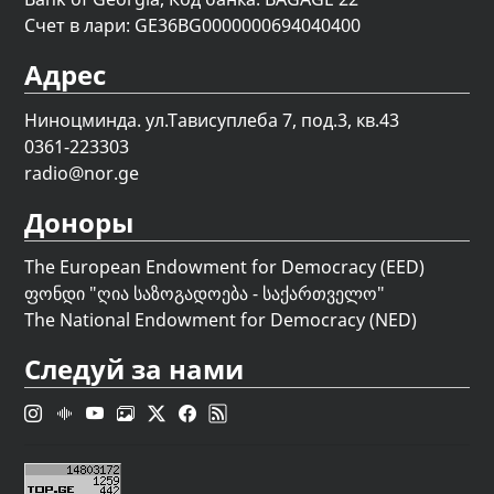
Счет в лари: GE36BG0000000694040400
Адрес
Ниноцминда. ул.Тависуплеба 7, под.3, кв.43
0361-223303
radio@nor.ge
Доноры
The European Endowment for Democracy (EED)
ფონდი "
ღია საზოგადოება - საქართველო
"
The National Endowment for Democracy (NED)
Следуй за нами