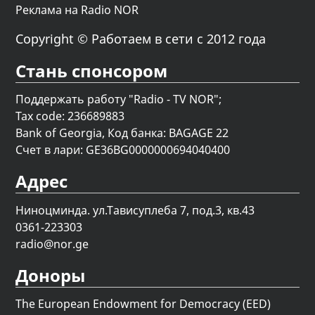
Реклама на Radio NOR
Copyright © Работаем в сети с 2012 года
Стань спонсором
Поддержать работу "Radio - TV NOR";
Tax code: 236689883
Bank of Georgia, Код банка: BAGAGE 22
Счет в лари: GE36BG0000000694040400
Адрес
Ниноцминда. ул.Тависуплеба 7, под.3, кв.43
0361-223303
radio@nor.ge
Доноры
The European Endowment for Democracy (EED)