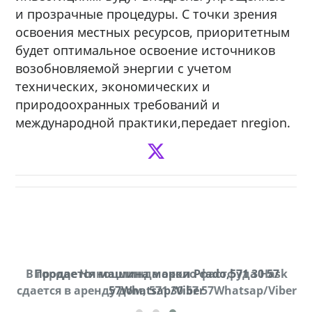
и прозрачные процедуры. С точки зрения
освоения местных ресурсов, приоритетным
будет оптимальное освоение источников
возобновляемой энергии с учетом
технических, экономических и
природоохранных требований и
международной практики,передает nregion.
В городе Ниноцминда около фастфуда Hask
Продается машина марки Prado,571 30 57
П
cдается в аренду дом, 571 30 57 57Whatsap/Viber
57Whatsap/Viber