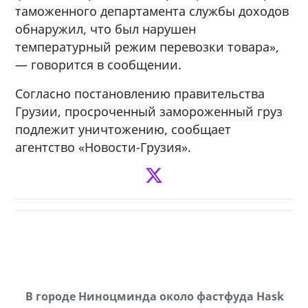
таможенного департамента службы доходов
обнаружил, что был нарушен
температурный режим перевозки товара»,
— говорится в сообщении.
Согласно постановлению правительства
Грузии, просроченный замороженный груз
подлежит уничтожению, сообщает
агентство «Новости-Грузия».
В городе Ниноцминда около фастфуда Hask
Продается машина марки Prado,571 30 57
Пр