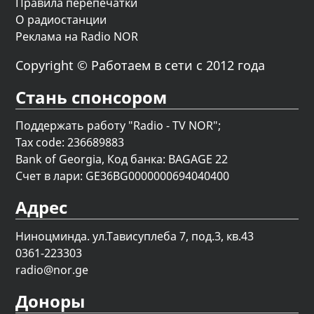
Правила перепечатки
О радиостанции
Реклама на Radio NOR
Copyright © Работаем в сети с 2012 года
Стань спонсором
Поддержать работу "Radio - TV NOR";
Tax code: 236689883
Bank of Georgia, Код банка: BAGAGE 22
Счет в лари: GE36BG0000000694040400
Адрес
Ниноцминда. ул.Тависуплеба 7, под.3, кв.43
0361-223303
radio@nor.ge
Доноры