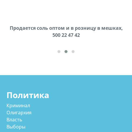
Продается соль оптом и в розницу в мешках,
В городе Ниноцминда около фастфуда Hask
cдается в аренду дом, 571 30 57 57Whatsap/Viber
500 22 47 42
Политика
Криминал
Олигархия
Власть
Выборы