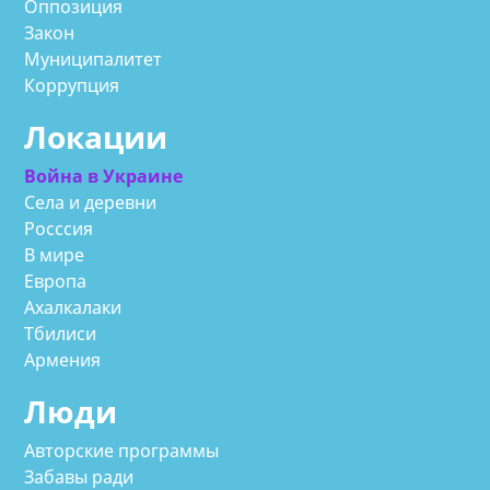
Оппозиция
Закон
Муниципалитет
Коррупция
Локации
Война в Украине
Села и деревни
Росссия
В мире
Европа
Ахалкалаки
Тбилиси
Армения
Люди
Авторские программы
Забавы ради