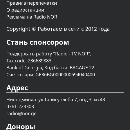
Правила перепечатки
О радиостанции
Реклама на Radio NOR
Copyright © Работаем в сети с 2012 года
Стань спонсором
Поддержать работу "Radio - TV NOR";
Tax code: 236689883
Bank of Georgia, Код банка: BAGAGE 22
Счет в лари: GE36BG0000000694040400
Адрес
Ниноцминда. ул.Тависуплеба 7, под.3, кв.43
0361-223303
radio@nor.ge
Доноры