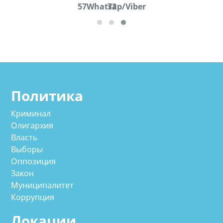
57Whatsap/Viber
72
cд
Политика
Криминал
Олигархия
Власть
Выборы
Оппозиция
Закон
Муниципалитет
Коррупция
Локации