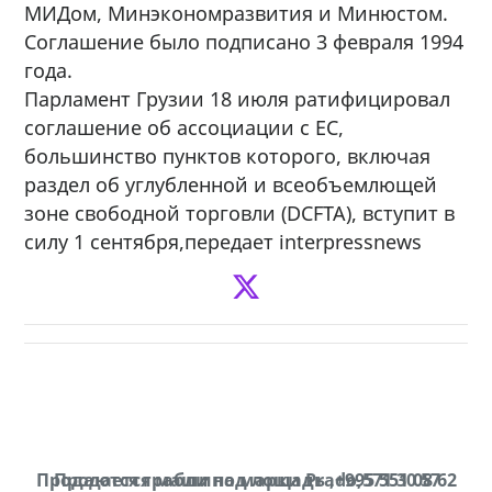
МИДом, Минэкономразвития и Минюстом.
Соглашение было подписано 3 февраля 1994
года.
Парламент Грузии 18 июля ратифицировал
соглашение об ассоциации с ЕС,
большинство пунктов которого, включая
раздел об углубленной и всеобъемлющей
зоне свободной торговли (DCFTA), вступит в
силу 1 сентября,передает interpressnews
Продаются грабли под лощадь ,+995 551 08 62
Продается машина марки Prado,571 30 57