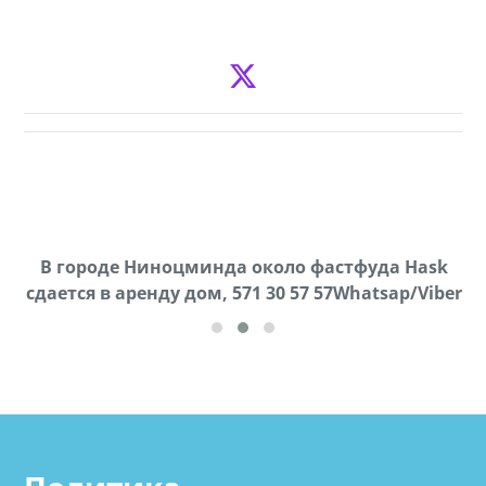
В городе Ниноцминда около фастфуда Hask
Продается машина марки Prado,571 30 57
П
cдается в аренду дом, 571 30 57 57Whatsap/Viber
57Whatsap/Viber