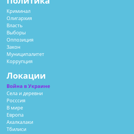
Политика
Криминал
Олигархия
Власть
Выборы
Оппозиция
Закон
Муниципалитет
Коррупция
Локации
Война в Украине
Села и деревни
Росссия
В мире
Европа
Ахалкалаки
Тбилиси