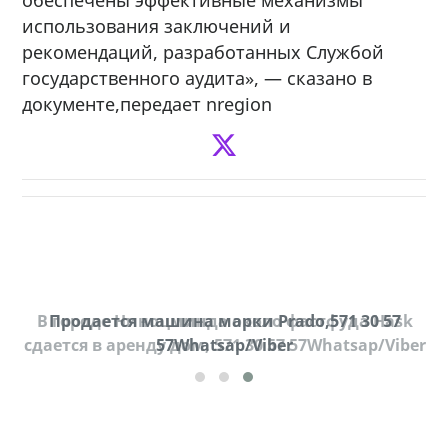
использования заключений и
рекомендаций, разработанных Службой
государственного аудита», — сказано в
документе,передает nregion
В городе Ниноцминда около фастфуда Hask
Продается машина марки Prado,571 30 57
П
cдается в аренду дом, 571 30 57 57Whatsap/Viber
57Whatsap/Viber