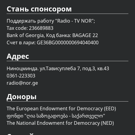
Стань спонсором
Поддержать работу "Radio - TV NOR";
Tax code: 236689883
Bank of Georgia, Код банка: BAGAGE 22
Счет в лари: GE36BG0000000694040400
Адрес
Ниноцминда. ул.Тависуплеба 7, под.3, кв.43
0361-223303
radio@nor.ge
Доноры
The European Endowment for Democracy (EED)
ფონდი "
ღია საზოგადოება - საქართველო
"
The National Endowment for Democracy (NED)