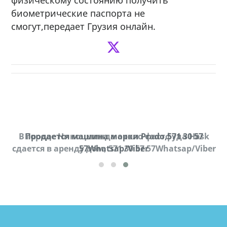
биометрические паспорта не
смогут,передает Грузия онлайн.
В городе Ниноцминда около фастфуда Hask
Продается машина марки Prado,571 30 57
П
cдается в аренду дом, 571 30 57 57Whatsap/Viber
57Whatsap/Viber