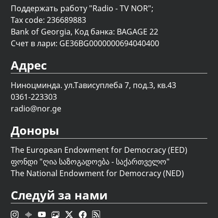
Поддержать работу "Radio - TV NOR";
Tax code: 236689883
Bank of Georgia, Код банка: BAGAGE 22
Счет в лари: GE36BG0000000694040400
Адрес
Ниноцминда. ул.Тависуплеба 7, под.3, кв.43
0361-223303
radio@nor.ge
Доноры
The European Endowment for Democracy (EED)
ფონდი "
ღია საზოგადოება - საქართველო
"
The National Endowment for Democracy (NED)
Следуй за нами