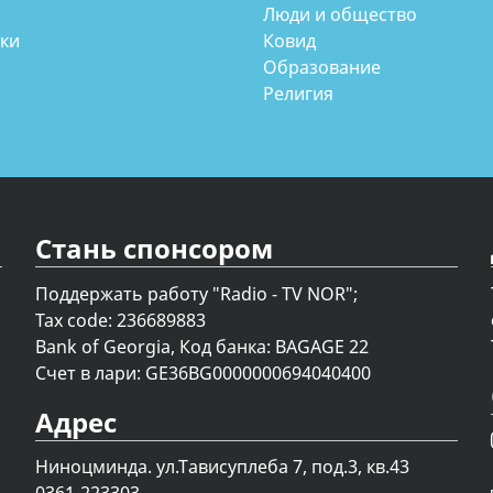
Люди и общество
аки
Ковид
Образование
Религия
Стань спонсором
Поддержать работу "Radio - TV NOR";
Tax code: 236689883
Bank of Georgia, Код банка: BAGAGE 22
Счет в лари: GE36BG0000000694040400
Адрес
Ниноцминда. ул.Тависуплеба 7, под.3, кв.43
0361-223303