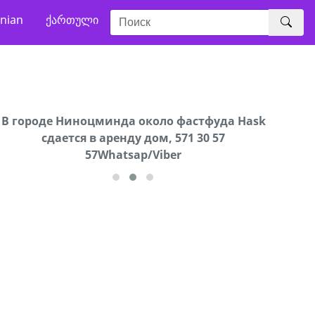
nian
ქართული
В городе Ниноцминда около фастфуда Hask
Продается машина марки Prado,571 30 57
Про
cдается в аренду дом, 571 30 57
57Whatsap/Viber
57Whatsap/Viber