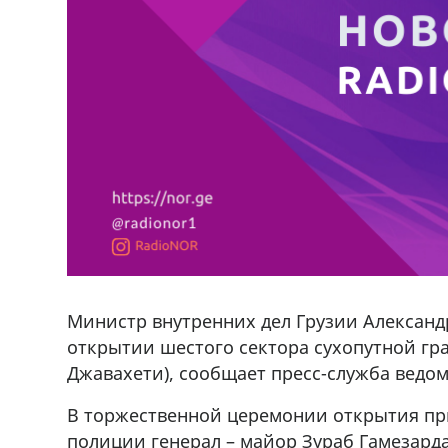
Министр внутренних дел Грузии Александ
открытии шестого сектора сухопутной гра
Джавахети), сообщает пресс-служба ведомст
В торжественной церемонии открытия пр
полиции генерал – майор Зураб Гамезард