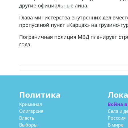
другие официальные лица.
Глава министерства внутренних дел вмест
пропускной пункт «Карцах» на грузино-ту
Пограничная полиция МВД планирует стро
года
Политика
Лок
Криминал
Война в
Олигархия
Села и д
Власть
Росссия
Выборы
В мире