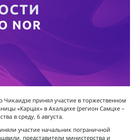
р Чикаидзе принял участие в торжественном
ницы «Карцах» в Ахалцихе (регион Самцхе –
ва в среду, 6 августа.
иняли участие начальник пограничной
ашвили, представители министерства и