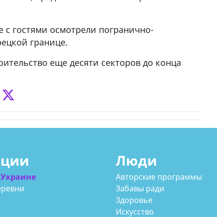
е с гостями осмотрели погранично-
рецкой границе.
ительство еще десяти секторов до конца
ации
Люди
 Украине
Авторские программы
еревни
Забавы ради
Здоровье
Искусство