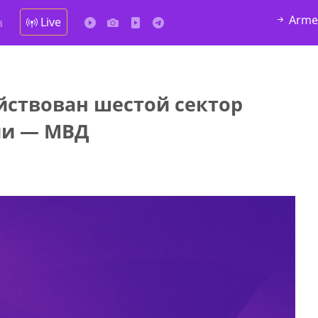
Arme
Live
а
йствован шестой сектор
у в
ии — МВД