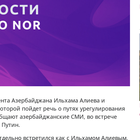
дента Азербайджана Ильхама Алиева и
оторой пойдет речь о путях урегулирования
общают азербайджанские СМИ, во встрече
 Путин.
алка
тдельно встретился как с Ильхамом Алиевым,