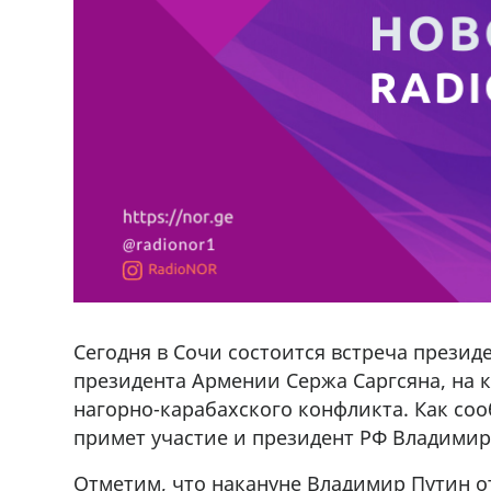
Сегодня в Сочи состоится встреча прези
президента Армении Сержа Саргсяна, на к
нагорно-карабахского конфликта. Как со
примет участие и президент РФ Владимир
фастфуда Hask
Срочно на трассе Ниноцминда-Ц
Отметим, что накануне Владимир Путин о