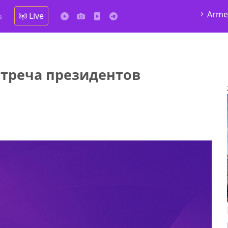
Arme
Live
а
стреча президентов