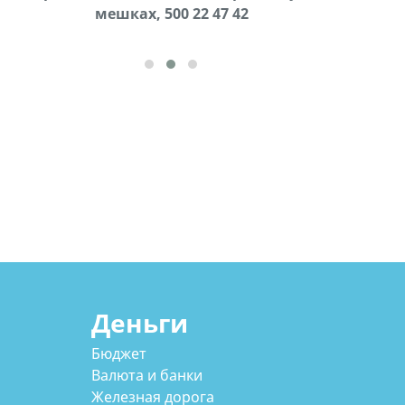
cдается в аренду дом, 571 30 57
мешках, 500 22 47 42
57Whatsap/Viber
Деньги
Бюджет
Валюта и банки
Железная дорога