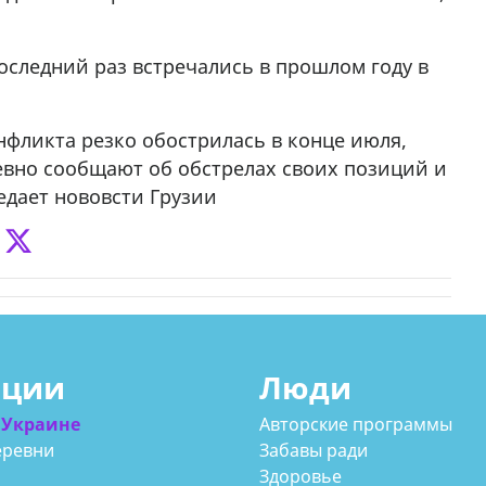
4
следний раз встречались в прошлом году в
нфликта резко обострилась в конце июля,
евно сообщают об обстрелах своих позиций и
дает нововсти Грузии
ации
Люди
 Украине
Авторские программы
еревни
Забавы ради
Здоровье