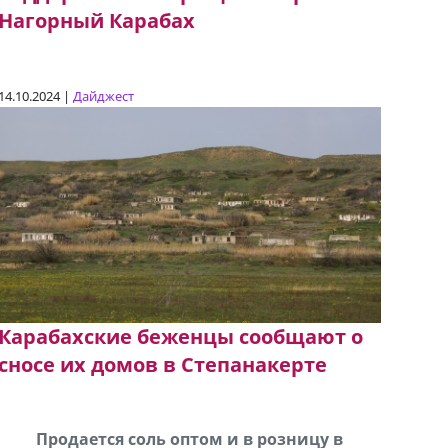
Нагорный Карабах
14.10.2024 |
Дайджест
Карабахские беженцы сообщают о
сносе их домов в Степанакерте
В городе Ниноцминда около фастфуда Hask
Продается соль оптом и в розницу в
Сро