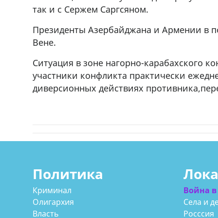
71 30 57
продается объект,+995 574 40 7
так и с Сержем Саргсяном.
r
71Whatsapp/Viber
Президенты Азербайджана и Армении в по
Вене.
Ситуация в зоне нагорно-карабахского ко
участники конфликта практически ежедн
диверсионных действиях противника,пере
Политика
Лок
Криминал
Война в
Олигархия
Села и д
Власть
Росссия