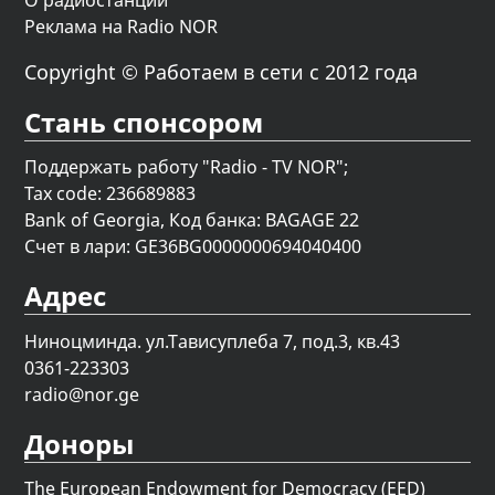
О радиостанции
Реклама на Radio NOR
Copyright © Работаем в сети с 2012 года
Стань спонсором
Поддержать работу "Radio - TV NOR";
Tax code: 236689883
Bank of Georgia, Код банка: BAGAGE 22
Счет в лари: GE36BG0000000694040400
Адрес
Ниноцминда. ул.Тависуплеба 7, под.3, кв.43
0361-223303
radio@nor.ge
Доноры
The European Endowment for Democracy (EED)