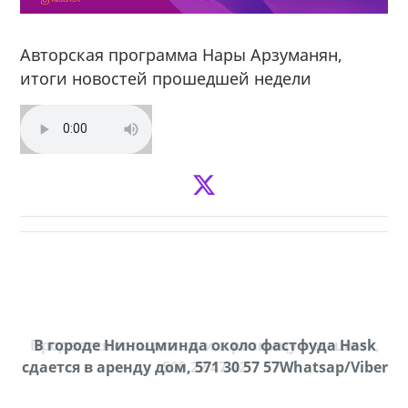
Авторская программа Нары Арзуманян,
итоги новостей прошедшей недели
Продается соль оптом и в розницу в мешках,
В городе Ниноцминда около фастфуда Hask
cдается в аренду дом, 571 30 57 57Whatsap/Viber
500 22 47 42