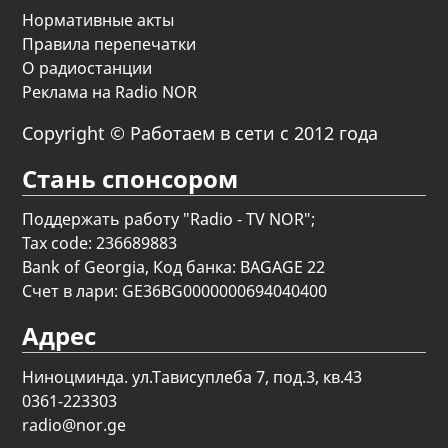
Нормативные акты
Правила перепечатки
О радиостанции
Реклама на Radio NOR
Copyright © Работаем в сети с 2012 года
Стань спонсором
Поддержать работу "Radio - TV NOR";
Tax code: 236689883
Bank of Georgia, Код банка: BAGAGE 22
Счет в лари: GE36BG0000000694040400
Адрес
Ниноцминда. ул.Тависуплеба 7, под.3, кв.43
0361-223303
radio@nor.ge