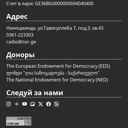
Счет в лари: GE36BG0000000694040400
Адрес
Ниноцминда. ул.Тависуплеба 7, под.3, кв.43
0361-223303
radio@nor.ge
Доноры
The European Endowment for Democracy (EED)
ფონდი "
ღია საზოგადოება - საქართველო
"
The National Endowment for Democracy (NED)
Следуй за нами