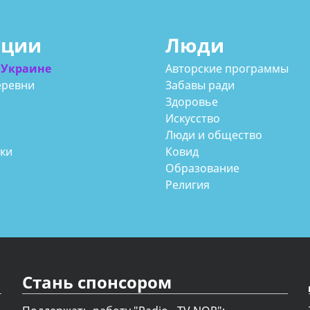
ации
Люди
 Украине
Авторские программы
еревни
Забавы ради
Здоровье
Искусство
Люди и общество
аки
Ковид
Образование
Религия
Стань спонсором