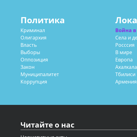
Политика
Лок
Криминал
Война в
Олигархия
Села и д
Власть
Росссия
Выборы
В мире
Оппозиция
Европа
Закон
Ахалкал
Муниципалитет
Тбилиси
Коррупция
Армения
Читайте о нас