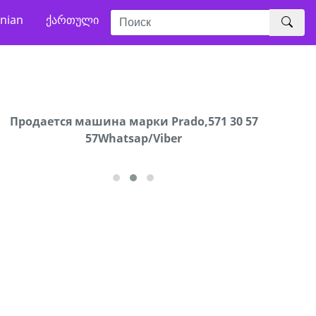
nian
ქართული
Продаются грабли под лощадь ,+995 551 08 62
Продается машина марки Prado,571 30 57
В горо
57Whatsap/Viber
72