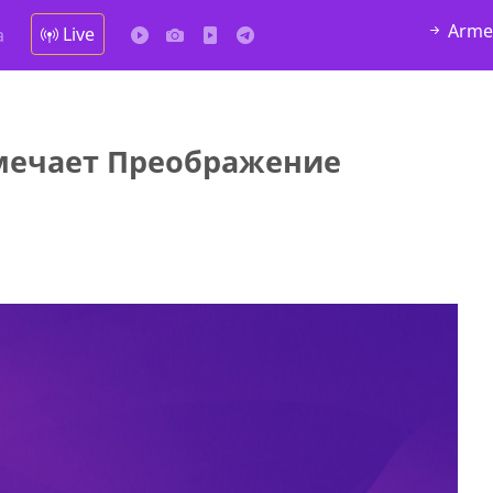
Arme
Live
а
мечает Преображение
да Hask
7