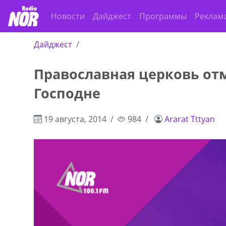
Новости
Дайджест
Программы
Реклам
Дайджест
Православная церковь от
,+995 551 08 62
В городе Ниноцминда около фастфу
Господне
cдается в аренду дом, 571 30 5
57Whatsap/Viber
19 августа, 2014
984
Ararat Tttyan