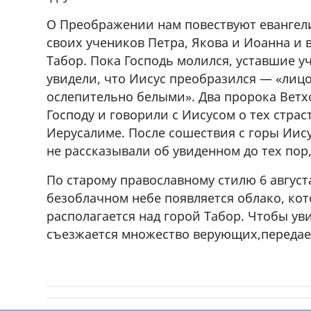
О Преображении нам повествуют евангели
своих учеников Петра, Якова и Иоанна и 
Табор. Пока Господь молился, уставшие уч
увидели, что Иисус преобразился — «лицо
ослепительно белыми». Два пророка Ветх
Господу и говорили с Иисусом о тех страс
Иерусалиме. После сошествия с горы Иис
не рассказывали об увиденном до тех пор,
По старому православному стилю 6 август
безоблачном небе появляется облако, ко
располагается над горой Табор. Чтобы ув
съезжается множество верующих,передае