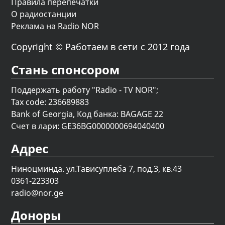
Правила перепечатки
О радиостанции
Реклама на Radio NOR
Copyright © Работаем в сети с 2012 года
Стань спонсором
Поддержать работу "Radio - TV NOR";
Tax code: 236689883
Bank of Georgia, Код банка: BAGAGE 22
Счет в лари: GE36BG0000000694040400
Адрес
Ниноцминда. ул.Тависуплеба 7, под.3, кв.43
0361-223303
radio@nor.ge
Доноры