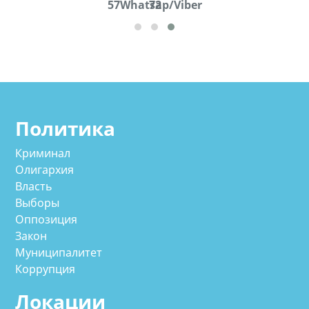
57Whatsap/Viber
72
cд
Политика
Криминал
Олигархия
Власть
Выборы
Оппозиция
Закон
Муниципалитет
Коррупция
Локации