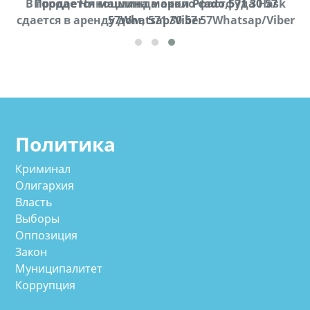
В городе Ниноцминда около фастфуда Hask
Продается машина марки Prado,571 30 57
П
cдается в аренду дом, 571 30 57 57Whatsap/Viber
57Whatsap/Viber
Политика
Криминал
Олигархия
Власть
Выборы
Оппозиция
Закон
Муниципалитет
Коррупция