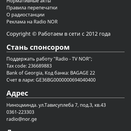
Нормативные акты
Правила перепечатки
О радиостанции
Реклама на Radio NOR
Copyright © Работаем в сети с 2012 года
Стань спонсором
Поддержать работу "Radio - TV NOR";
Tax code: 236689883
Bank of Georgia, Код банка: BAGAGE 22
Счет в лари: GE36BG0000000694040400
Адрес
Ниноцминда. ул.Тависуплеба 7, под.3, кв.43
0361-223303
radio@nor.ge