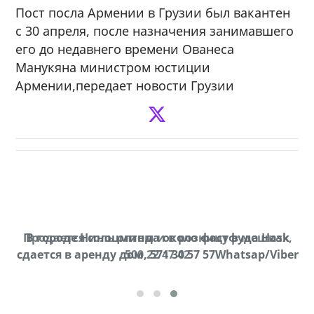
Пост посла Армении в Грузии был вакантен
с 30 апреля, после назначения занимавшего
его до недавнего времени Ованеса
Манукяна министром юстиции
Армении,передает новости Грузии
Продается соль оптом и в розницу в мешках,
В городе Ниноцминда около фастфуда Hask
cдается в аренду дом, 571 30 57 57Whatsap/Viber
500 22 47 42