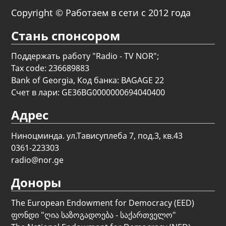
Copyright © Работаем в сети с 2012 года
Стань спонсором
Поддержать работу "Radio - TV NOR";
Tax code: 236689883
Bank of Georgia, Код банка: BAGAGE 22
Счет в лари: GE36BG0000000694040400
Адрес
Ниноцминда. ул.Тависуплеба 7, под.3, кв.43
0361-223303
radio@nor.ge
Доноры
The European Endowment for Democracy (EED)
ფონდი "
ღია საზოგადოება - საქართველო
"