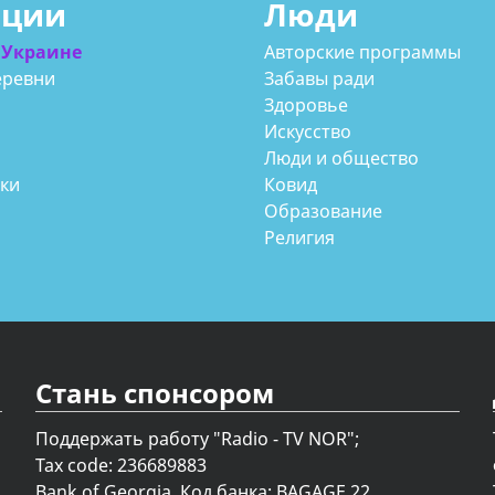
ации
Люди
 Украине
Авторские программы
еревни
Забавы ради
Здоровье
Искусство
Люди и общество
аки
Ковид
Образование
Религия
Стань спонсором
Поддержать работу "Radio - TV NOR";
Tax code: 236689883
Bank of Georgia, Код банка: BAGAGE 22