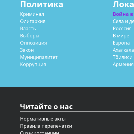
Политика
Лок
Криминал
Война в
Олигархия
Села и д
Власть
Росссия
Выборы
В мире
Оппозиция
Европа
Закон
Ахалкал
Муниципалитет
Тбилиси
Коррупция
Армения
Читайте о нас
Нормативные акты
Правила перепечатки
О радиостанции