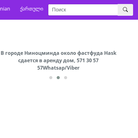
nian
ქართული
В городе Ниноцминда около фастфуда Hask
Продается машина марки Prado,571 30 57
Про
cдается в аренду дом, 571 30 57
57Whatsap/Viber
57Whatsap/Viber