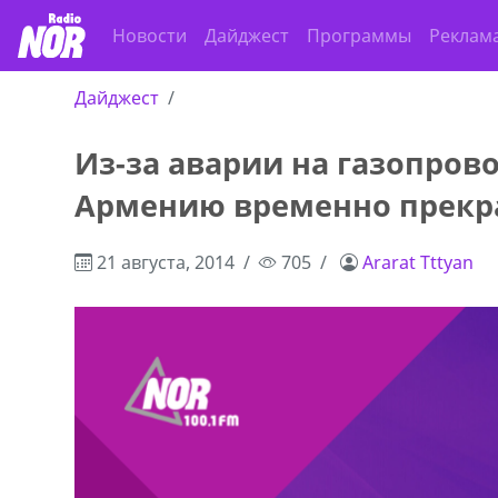
Новости
Дайджест
Программы
Реклам
Дайджест
Из-за аварии на газопрово
ado,571 30 57
Продается соль оптом и в розниц
Армению временно прек
r
мешках, 500 22 47 42
21 августа, 2014
705
Ararat Tttyan