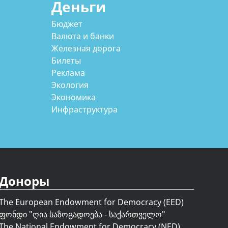
Деньги
Бюджет
Валюта и банки
Железная дорога
Билеты
Реклама
Экология
Экономика
Инфраструктура
Доноры
The European Endowment for Democracy (EED)
ფონდი "
ღია საზოგადოება - საქართველო
"
The National Endowment for Democracy (NED)