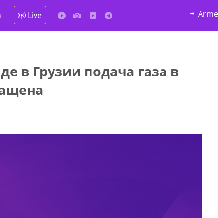
Arme
Live
а
де в Грузии подача газа в
у в
ращена