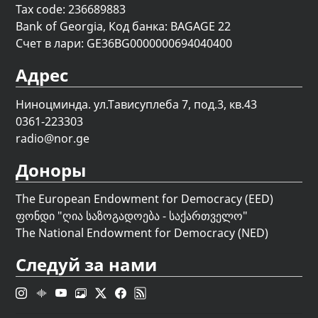
Tax code: 236689883
Bank of Georgia, Код банка: BAGAGE 22
Счет в лари: GE36BG0000000694040400
Адрес
Ниноцминда. ул.Тависуплеба 7, под.3, кв.43
0361-223303
radio@nor.ge
Доноры
The European Endowment for Democracy (EED)
ფონდი "
ღია საზოგადოება - საქართველო
"
The National Endowment for Democracy (NED)
Следуй за нами