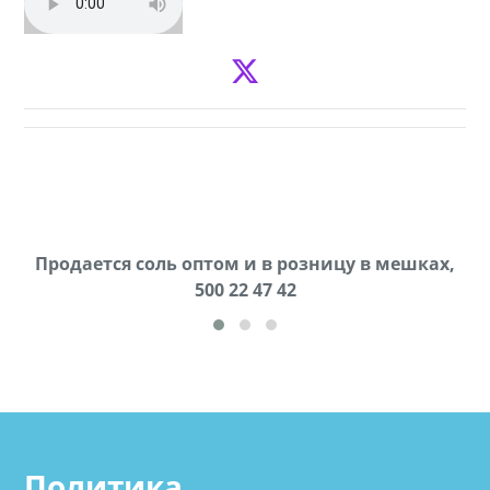
Продается соль оптом и в розницу в мешках,
В городе Ниноцминда около фастфуда Hask
cдается в аренду дом, 571 30 57 57Whatsap/Viber
500 22 47 42
Политика