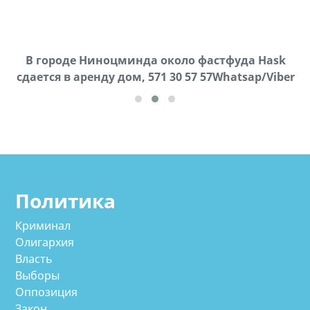
В городе Ниноцминда около фастфуда Hask
Продается машина марки Prado,571 30 57
П
cдается в аренду дом, 571 30 57 57Whatsap/Viber
57Whatsap/Viber
Политика
Криминал
Олигархия
Власть
Выборы
Оппозиция
Закон