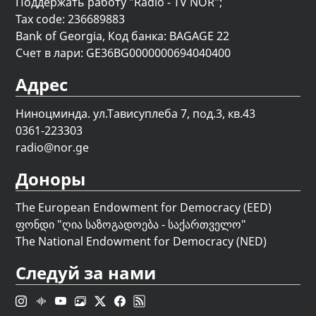
Поддержать работу "Radio - TV NOR";
Tax code: 236689883
Bank of Georgia, Код банка: BAGAGE 22
Счет в лари: GE36BG0000000694040400
Адрес
Ниноцминда. ул.Тависуплеба 7, под.3, кв.43
0361-223303
radio@nor.ge
Доноры
The European Endowment for Democracy (EED)
ფონდი "
ღია საზოგადოება - საქართველო
"
The National Endowment for Democracy (NED)
Следуй за нами